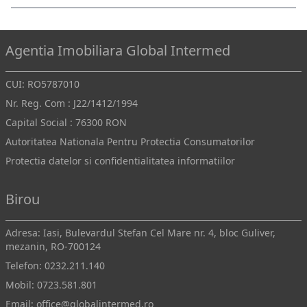
Agentia Imobiliara Global Intermed
CUI: RO5787010
Nr. Reg. Com : J22/1412/1994
Capital Social : 76300 RON
Autoritatea Nationala Pentru Protectia Consumatorilor
Protectia datelor si confidentialitatea informatiilor
Birou
Adresa: Iasi, Bulevardul Stefan Cel Mare nr. 4, bloc Guliver,
mezanin, RO-700124
Telefon:
0232.211.140
Mobil:
0723.581.801
Email:
office@globalintermed.ro